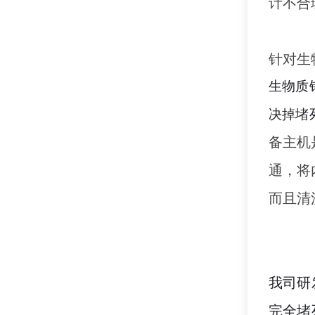
计不合
针对生
生物质
决掉堵
备主机
通，将
而且清
我司
研
完全堵